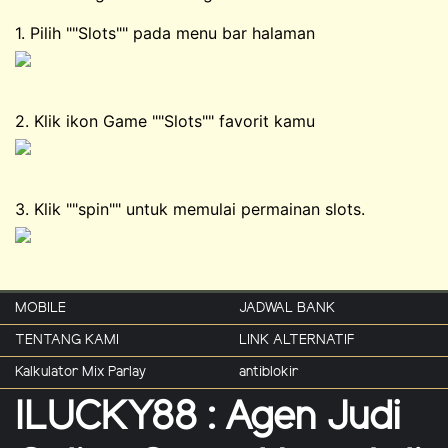
1. Pilih ""Slots"" pada menu bar halaman
2. Klik ikon Game ""Slots"" favorit kamu
3. Klik ""spin"" untuk memulai permainan slots.
MOBILE
JADWAL BANK
TENTANG KAMI
LINK ALTERNATIF
Kalkulator Mix Parlay
antiblokir
ILUCKY88 : Agen Judi