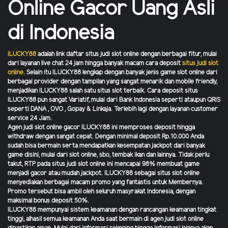
Online Gacor Uang Asli
di Indonesia
ILUCKY88
adalah link daftar situs judi slot online dengan berbagai fitur, mulai
dari layanan live chat 24 jam hingga banyak macam cara deposit
situs judi slot
online
. Selain itu ILUCKY88 lengkap dengan banyak jenis game slot online dari
berbagai provider dengan tampilan yang sangat menarik dan mobile friendly,
menjadikan
ILUCKY88 salah satu situs slot terbaik. Cara deposit situs
ILUCKY88 pun sangat Variatif, mulai dari Bank Indonesia seperti ataupun QRIS
seperti DANA , OVO , Gopay & Linkaja. Terlebih lagi dengan layanan customer
service 24 Jam.
Agen judi slot online gacor ILUCKY88 ini memproses deposit hingga
withdraw dengan sangat cepat. Dengan minimal deposit Rp.10.000 Anda
sudah bisa bermain serta mendapatkan kesempatan jackpot dari banyak
game disini, mulai dari slot online, sbo, tembak ikan dan lainnya. Tidak perlu
takut, RTP pada situs judi slot online ini mencapai 98% membuat game
menjadi gacor atau mudah jackpot. ILUCKY88 sebagai situs slot online
menyediakan berbagai macam promo yang fantastis untuk Membernya.
Promo tersebut bisa ambil oleh seluruh masyrakat Indonesia, dengan
maksimal bonus deposit 50%.
ILUCKY88 mempunyai sistem keamanan dengan rancangan keamanan tingkat
tinggi, alhasil semua keamanan Anda saat bermain di agen judi slot online