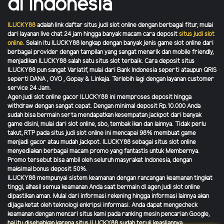
di Indonesia
ILUCKY88
adalah link daftar situs judi slot online dengan berbagai fitur, mulai
dari layanan live chat 24 jam hingga banyak macam cara deposit
situs judi slot
online
. Selain itu ILUCKY88 lengkap dengan banyak jenis game slot online dari
berbagai provider dengan tampilan yang sangat menarik dan mobile friendly,
menjadikan
ILUCKY88 salah satu situs slot terbaik. Cara deposit situs
ILUCKY88 pun sangat Variatif, mulai dari Bank Indonesia seperti ataupun QRIS
seperti DANA , OVO , Gopay & Linkaja. Terlebih lagi dengan layanan customer
service 24 Jam.
Agen judi slot online gacor ILUCKY88 ini memproses deposit hingga
withdraw dengan sangat cepat. Dengan minimal deposit Rp.10.000 Anda
sudah bisa bermain serta mendapatkan kesempatan jackpot dari banyak
game disini, mulai dari slot online, sbo, tembak ikan dan lainnya. Tidak perlu
takut, RTP pada situs judi slot online ini mencapai 98% membuat game
menjadi gacor atau mudah jackpot. ILUCKY88 sebagai situs slot online
menyediakan berbagai macam promo yang fantastis untuk Membernya.
Promo tersebut bisa ambil oleh seluruh masyrakat Indonesia, dengan
maksimal bonus deposit 50%.
ILUCKY88 mempunyai sistem keamanan dengan rancangan keamanan tingkat
tinggi, alhasil semua keamanan Anda saat bermain di agen judi slot online
dipastikan aman. Mulai dari informasi rekening hingga informasi lainnya akan
dijaga ketat oleh teknologi enkripsi informasi. Anda dapat mengecheck
keamanan dengan mencari situs kami pada ranking mesin pencarian Google,
hal itu disebabkan karena situs ILUCKY88 sudah teruji keasliannya.