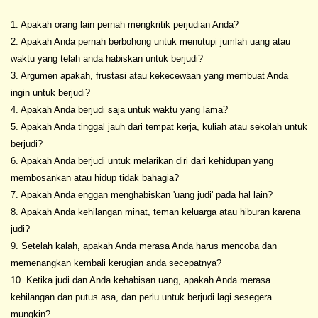
1. Apakah orang lain pernah mengkritik perjudian Anda?
2. Apakah Anda pernah berbohong untuk menutupi jumlah uang atau
waktu yang telah anda habiskan untuk berjudi?
3. Argumen apakah, frustasi atau kekecewaan yang membuat Anda
ingin untuk berjudi?
4. Apakah Anda berjudi saja untuk waktu yang lama?
5. Apakah Anda tinggal jauh dari tempat kerja, kuliah atau sekolah untuk
berjudi?
6. Apakah Anda berjudi untuk melarikan diri dari kehidupan yang
membosankan atau hidup tidak bahagia?
7. Apakah Anda enggan menghabiskan 'uang judi' pada hal lain?
8. Apakah Anda kehilangan minat, teman keluarga atau hiburan karena
judi?
9. Setelah kalah, apakah Anda merasa Anda harus mencoba dan
memenangkan kembali kerugian anda secepatnya?
10. Ketika judi dan Anda kehabisan uang, apakah Anda merasa
kehilangan dan putus asa, dan perlu untuk berjudi lagi sesegera
mungkin?