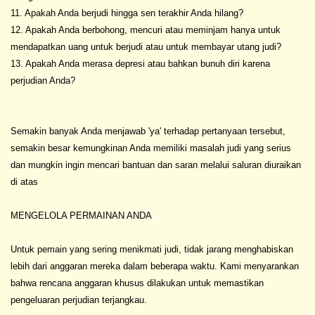
11. Apakah Anda berjudi hingga sen terakhir Anda hilang?
12. Apakah Anda berbohong, mencuri atau meminjam hanya untuk
mendapatkan uang untuk berjudi atau untuk membayar utang judi?
13. Apakah Anda merasa depresi atau bahkan bunuh diri karena
perjudian Anda?
Semakin banyak Anda menjawab 'ya' terhadap pertanyaan tersebut,
semakin besar kemungkinan Anda memiliki masalah judi yang serius
dan mungkin ingin mencari bantuan dan saran melalui saluran diuraikan
di atas
MENGELOLA PERMAINAN ANDA
Untuk pemain yang sering menikmati judi, tidak jarang menghabiskan
lebih dari anggaran mereka dalam beberapa waktu. Kami menyarankan
bahwa rencana anggaran khusus dilakukan untuk memastikan
pengeluaran perjudian terjangkau.